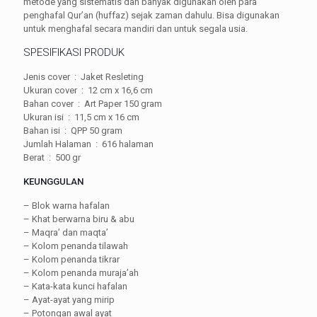
metode yang sistematis dan banyak digunakan oleh para
penghafal Qur’an (huffaz) sejak zaman dahulu. Bisa digunakan
untuk menghafal secara mandiri dan untuk segala usia.
SPESIFIKASI PRODUK
Jenis cover : Jaket Resleting
Ukuran cover : 12 cm x 16,6 cm
Bahan cover : Art Paper 150 gram
Ukuran isi : 11,5 cm x 16 cm
Bahan isi : QPP 50 gram
Jumlah Halaman : 616 halaman
Berat : 500 gr
KEUNGGULAN
– Blok warna hafalan
– Khat berwarna biru & abu
– Maqra’ dan maqta’
– Kolom penanda tilawah
– Kolom penanda tikrar
– Kolom penanda muraja’ah
– Kata-kata kunci hafalan
– Ayat-ayat yang mirip
– Potongan awal ayat