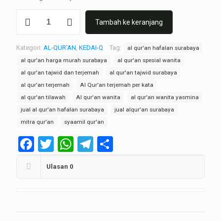
Tambah ke keranjang
Kategori:
AL-QUR'AN
,
KEDAI-Q
Tag:
al qur'an hafalan surabaya
al qur'an harga murah surabaya
al qur'an spesial wanita
al qur'an tajwid dan terjemah
al qur'an tajwid surabaya
al qur'an terjemah
Al Qur'an terjemah per kata
al qur'an tilawah
Al qur'an wanita
al qur'an wanita yasmina
jual al qur'an hafalan surabaya
jual alqur'an surabaya
mitra qur'an
syaamil qur'an
Facebook
Twitter
WhatsApp
Telegram
Share
Ulasan
0