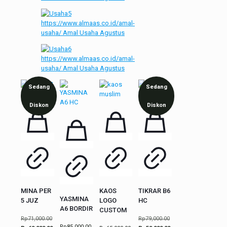
Sedang
Sedang
Diskon
Diskon
MINA PER
KAOS
TIKRAR B6
YASMINA
5 JUZ
LOGO
HC
A6 BORDIR
CUSTOM
Harga
Harga
Rp
71,000.00
Rp
79,000.00
Rp
85,000.00