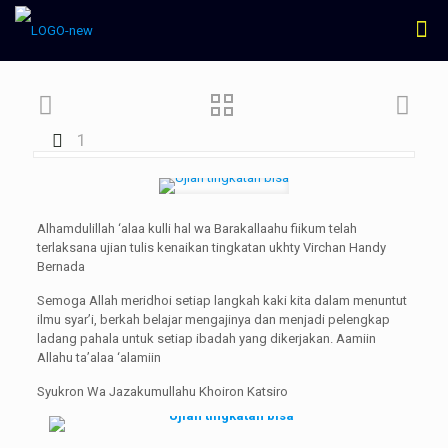
1
Alhamdulillah ‘alaa kulli hal wa Barakallaahu fiikum telah
terlaksana ujian tulis kenaikan tingkatan ukhty Virchan Handy
Bernada
Semoga Allah meridhoi setiap langkah kaki kita dalam menuntut
ilmu syar’i, berkah belajar mengajinya dan menjadi pelengkap
ladang pahala untuk setiap ibadah yang dikerjakan. Aamiin
Allahu ta’alaa ‘alamiin
Syukron Wa Jazakumullahu Khoiron Katsiro