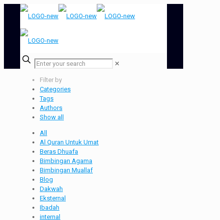
✕
Filter by
Categories
Tags
Authors
Show all
All
Al Quran Untuk Umat
Beras Dhuafa
Bimbingan Agama
Bimbingan Muallaf
Blog
Dakwah
Eksternal
Ibadah
internal