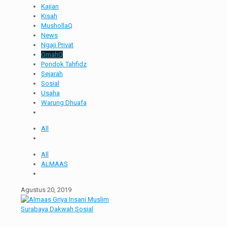
Kajian
Kisah
MushollaQ
News
Ngaji Privat
OmahQ
Pondok Tahfidz
Sejarah
Sosial
Usaha
Warung Dhuafa
All
All
ALMAAS
Agustus 20, 2019