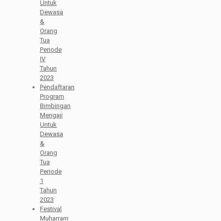
Untuk
Dewasa
&
Orang
Tua
Periode
IV
Tahun
2023
Pendaftaran
Program
Bimbingan
Mengaji
Untuk
Dewasa
&
Orang
Tua
Periode
1
Tahun
2023
Festival
Muharram