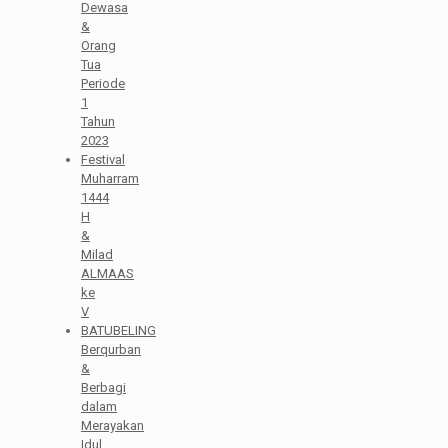
Dewasa
&
Orang
Tua
Periode
1
Tahun
2023
Festival
Muharram
1444
H
&
Milad
ALMAAS
ke
V
BATUBELING
Berqurban
&
Berbagi
dalam
Merayakan
Idul