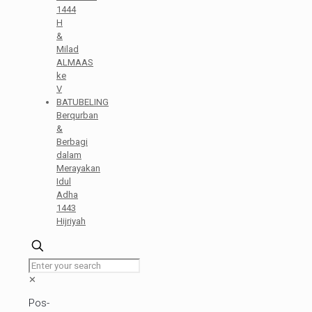
1444
H
&
Milad
ALMAAS
ke
V
BATUBELING
Berqurban
&
Berbagi
dalam
Merayakan
Idul
Adha
1443
Hijriyah
✕
Pos-