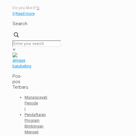
Do you like it?
0
0
Read more
Search
✕
Pos-
pos
Terbaru
Munaqosyah
Periode
I
Pendaftaran
Program
Bimbingan
Mengaji