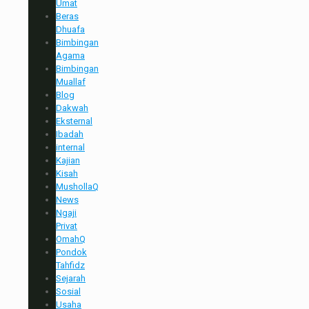
Umat
Beras
Dhuafa
Bimbingan
Agama
Bimbingan
Muallaf
Blog
Dakwah
Eksternal
Ibadah
internal
Kajian
Kisah
MushollaQ
News
Ngaji
Privat
OmahQ
Pondok
Tahfidz
Sejarah
Sosial
Usaha