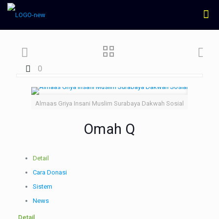
0
Almaas Griya Insani Muslim Surabaya Dakwah Sosial
Omah Q
Detail
Cara Donasi
Sistem
News
Detail