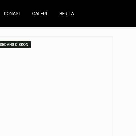
r'an harga murah surabaya
DONASI
GALERI
BERITA
dengan tag “al qur'an harga murah surabaya”
Halaman 2
SEDANG DISKON